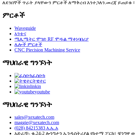
ለደንበኞች ጥራት ያላቸውን ምርቶች ለማቅረብ እንተጋለን.መረጃ ይጠይቁ ፣ ና
ምርቶች
Waveguide
አንቴና
ሚሊሜትር ሞገድ RF ሞዱል ማቀነባበሪያ
ሌሎች ምርቶች
CNC Piecision Machining Service
ማህበራዊ ግንኙነት
ፌስቡክ
ትዊተር
linkin
youtube
ማህበራዊ ግንኙነት
sales@xexatech.com
maggie@xexatech.com
(028) 84215383 እ.ኤ.አ
አድራሻ፡- ቁ.24-2 ሎንግታን ኢንዱስትሪያል የከተማ ፓርክ፣ ቼንግዋ 