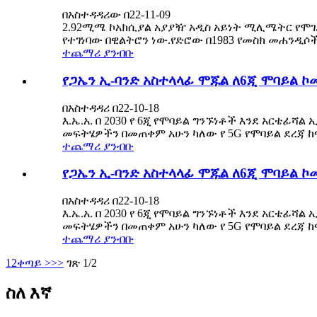
በአስተዳዳሪው በ22-11-09
2.92ሚሜ ኮአክሲያል አያያዥ አዲስ አይነት ሚሊሜትር የሞገድ ኮ
የተገነባው በዊልትሮን ነው.የድሮው በ1983 የመስክ መሐንዲሶ
ተጨማሪ ያንብቡ
የጋኤን ኢ-ባንድ አስተላላፊ ሞጁል ለ6ጂ ሞባይል 
በአስተዳዳሪ በ22-10-18
እ.ኤ.አ. በ 2030 የ 6ጂ የሞባይል ግንኙነቶች እንደ አርቴፊ
መፍትሄዎችን በመጠቀም አሁን ካለው የ 5G የሞባይል ደረጃ ከፍ 
ተጨማሪ ያንብቡ
የጋኤን ኢ-ባንድ አስተላላፊ ሞጁል ለ6ጂ ሞባይል 
በአስተዳዳሪ በ22-10-18
እ.ኤ.አ. በ 2030 የ 6ጂ የሞባይል ግንኙነቶች እንደ አርቴፊ
መፍትሄዎችን በመጠቀም አሁን ካለው የ 5G የሞባይል ደረጃ ከፍ 
ተጨማሪ ያንብቡ
1
2
ቀጣይ >
>>
ገጽ 1/2
ስለ እኛ