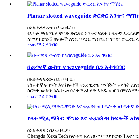
Planar slotted waveguide ድርድር አንቴና ማሽ
በአስተዳዳሪው በ23-04-10
የእቅድ ማስገቢያ ሞገድ ድርድር አንቴና ሂደት ከፍተኛ አፈጻ
ለማይክሮዌቭ ክፍሎች እንደ ፕላነር ማስገቢያ ሞገድ ድርድር ላ
ተጨማሪ ያንብቡ
በመገናኛ ውስጥ የ waveguide ቤን አተገባበር
በአስተዳዳሪው በ23-04-03
የከፍተኛ ፍጥነት እና ከፍተኛ ባንድዊድዝ ግንኙነት ፍላጎት እየጨ
ስርዓት ውስጥ ካሉት መሰረታዊ አካላት አንዱ ሲሆን በሚሊሚ
ተጨማሪ ያንብቡ
የላቀ ሚሊሜትር-ሞገድ እና ቴራሄትዝ ክፍሎች ለከ
በአስተዳዳሪ በ23-03-29
Chengdu Xexa Tech ከፍተኛ አፈፃፀም የማይክሮዌቭ እና