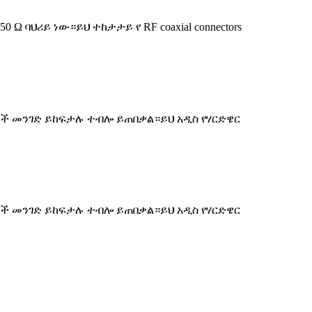
ህሪይ ነው።ይህ ተከታታይ የ RF coaxial connectors
ኬሽኖች መንገድ ይከፍታሉ ተብሎ ይጠበቃል።ይህ አዲስ የሃርድዌር
ኬሽኖች መንገድ ይከፍታሉ ተብሎ ይጠበቃል።ይህ አዲስ የሃርድዌር