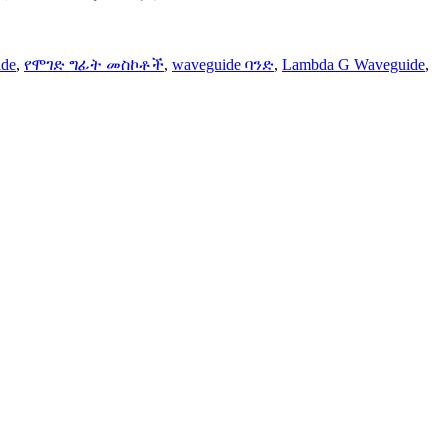
de
,
የሞገድ ግፊት መስኮቶች
,
waveguide ባንድ
,
Lambda G Waveguide
,