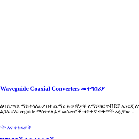
aveguide Coaxial Converters መተግበሪያ
 አልባ ሲግናል ማስተላለፊያ በተጨማሪ አብዛኛዎቹ ለማይክሮዌቭ RF ኢነርጂ
ጋሉ።Waveguide ማስተላለፊያ መስመሮች ዝቅተኛ ጥቅሞች አሏቸው ...