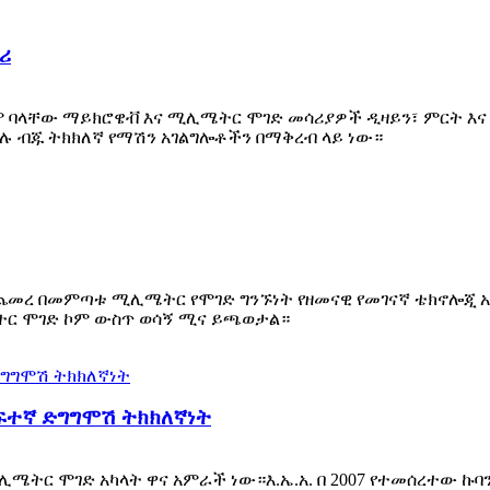
ነሪ
ጸም ባላቸው ማይክሮዌቭ እና ሚሊሜትር ሞገድ መሳሪያዎች ዲዛይን፣ ምርት እና
ሉ ብጁ ትክክለኛ የማሽን አገልግሎቶችን በማቅረብ ላይ ነው።
መረ በመምጣቱ ሚሊሜትር የሞገድ ግንኙነት የዘመናዊ የመገናኛ ቴክኖሎጂ አስፈላጊ
ተር ሞገድ ኮም ውስጥ ወሳኝ ሚና ይጫወታል።
ፍተኛ ድግግሞሽ ትክክለኛነት
 ሚሊሜትር ሞገድ አካላት ዋና አምራች ነው።እ.ኤ.አ. በ 2007 የተመሰረተው