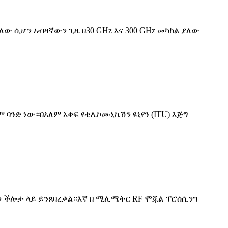
ሲሆን አብዛኛውን ጊዜ በ30 GHz እና 300 GHz መካከል ያለው
 ባንድ ነው።በአለም አቀፍ የቴሌኮሙኒኬሽን ዩኒየን (ITU) እጅግ
ን ችሎታ ላይ ይንጸባረቃል።እኛ በ ሚሊሜትር RF ሞጁል ፕሮሰሲንግ