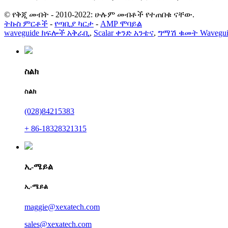
© የቅጂ መብት - 2010-2022: ሁሉም መብቶች የተጠበቁ ናቸው.
ትኩስ ምርቶች
-
የጣቢያ ካርታ
-
AMP ሞባይል
waveguide ክፍሎች አቅራቢ
,
Scalar ቀንድ አንቴና
,
ግማሽ ቁመት Wavegui
ስልክ
ስልክ
(028)84215383
+ 86-18328321315
ኢ-ሜይል
ኢ-ሜይል
maggie@xexatech.com
sales@xexatech.com