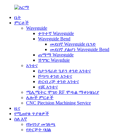
ቤት
ምርቶች
Waveguide
ቀጥተኛ Waveguide
Waveguide Bend
መደበኛ Waveguide ቤንድ
መደበኛ ያልሆነ Waveguide Bend
ጠማማ Waveguide
ሽግግር Wavgduie
አንቴና
ስታንዳራድ ጌይን ቀንድ አንቴና
ሾጣጣ ቀንድ አንቴና
ድርብ ሪጅ ቀንድ አንቴና
ብጁ አንቴና
ሚሊሜትር ሞገድ RF ሞዱል ማቀነባበሪያ
ሌሎች ምርቶች
CNC Piecision Machining Service
ዜና
የሚጠየቁ ጥያቄዎች
ስለ እኛ
የኩባንያ መገለጫ
የድርጅት ባህል