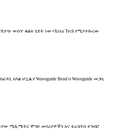
 ሽያጭ ውስጥ ቁልፍ ሂደት ነው።Xexa Tech የሚያተኩረው
 አካል ሆኗል.የ Waveguide Bend በ Waveguide መጋቢ
 ኩባንያው ሚሊሜትር ሞገድ መሳሪያዎችን እና ቴራሄትስ ተገብሮ