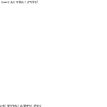
ሙና እና ጥቅስ ፣ ያግኙን!
ወረዳ፣ ቼንግዱ፣ ሲቹዋን፣ ቻይና