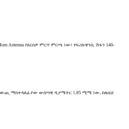
orn Antenna የእርስዎ ምርጥ ምርጫ ነው፣ የፍሪኩዌንሲ ሽፋን 140-
ኛ ነው።የውጪ ማስተላለፊያው ውስጣዊ ዲያሜትር 1.85 ሚሜ ነው, ስለዚህ