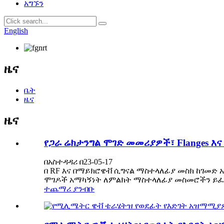
አግኙን
English
ዜና
ቤት
ዜና
ዜና
የጋራ ሬክታንግል ሞገድ መመሪያዎች፣ Flanges እና W
በአስተዳዳሪ በ23-05-17
በ RF እና በማይክሮዌቭ ሲግናል ማስተላለፊያ መስክ ከገመድ
ሞገዶች አማካኝነት ለምልክት ማስተላለፊያ መስመሮችን ይፈል
ተጨማሪ ያንብቡ