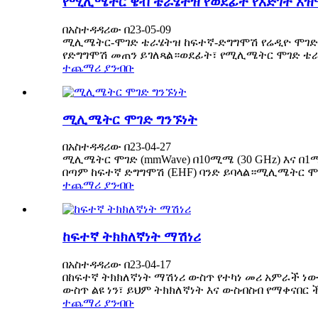
የሚሊሜትር ዌቭ ቴራሄትዝ የወደፊት የእድገት አ
በአስተዳዳሪው በ23-05-09
ሚሊሜትር-ሞገድ ቴራሄትዝ ከፍተኛ-ድግግሞሽ የሬዲዮ ሞገድ ሲ
የድግግሞሽ መጠን ይገለጻል።ወደፊት፣ የሚሊሜትር ሞገድ ቴራሄር
ተጨማሪ ያንብቡ
ሚሊሜትር ሞገድ ግንኙነት
በአስተዳዳሪው በ23-04-27
ሚሊሜትር ሞገድ (mmWave) በ10ሚሜ (30 GHz) እና በ1
በጣም ከፍተኛ ድግግሞሽ (EHF) ባንድ ይባላል።ሚሊሜትር ሞ
ተጨማሪ ያንብቡ
ከፍተኛ ትክክለኛነት ማሽነሪ
በአስተዳዳሪው በ23-04-17
በከፍተኛ ትክክለኛነት ማሽነሪ ውስጥ የተካነ መሪ አምራች ነ
ውስጥ ልዩ ነን፣ ይህም ትክክለኛነት እና ውስብስብ የማቀናበር 
ተጨማሪ ያንብቡ