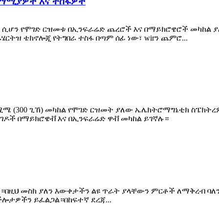
ዝማሚያዎች እና ተስፋዎች
ሆን የሞገድ ርዝመቱ በኢንፍራሬድ ጨረሮች እና በማይክሮዌሮች መካከል ያለው 
ትዝ ቴክኖሎጂ የትግበራ ተስፋ በጣም ሰፊ ነው፣ wirን ጨምሮ...
ሚሜ (300 ጊኸ) መካከል የሞገድ ርዝመት ያለው ኤሌክትሮማግኔቲክ ስፔክትረም
ገዶች በማይክሮዌቭ እና በኢንፍራሬድ ዋቭ መካከል ይገኛሉ።
ው።በዚህ መስክ ያለን እውቀታችን ልዩ ጥራት ያላቸውን ምርቶች ለማቅረብ ባለ
ችሎታዎችን ይፈልጋል።በከፍተኛ ደረጃ...