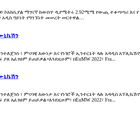
አክሲያል ማገናኛ ከውስጥ ዲያሜትሩ 2.92ሚሜ የውጪ ተቆጣጣሪ እና የ 50 Ω ባ
ች አዲስ ዓይነት የግንኙነት መሠረት ሠርተዋል…
ኮሙኒኬሽን
ሻል ኢንተለጀንስ ፣ ምናባዊ እውነታ እና የነገሮች ኢንተርኔት ላሉ አዳዲስ አፕሊ
ያለ አፈፃፀም ይጠይቃል።እንደዚሁም፣ በEuMW 2022፣ Fra...
ኮሙኒኬሽን
ሻል ኢንተለጀንስ ፣ ምናባዊ እውነታ እና የነገሮች ኢንተርኔት ላሉ አዳዲስ አፕሊ
ያለ አፈፃፀም ይጠይቃል።እንደዚሁም፣ በEuMW 2022፣ Fra...