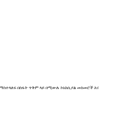
 ለማስተላለፍ በስፋት ጥቅም ላይ በሚውሉ ኮአክሲያል መስመሮች እና