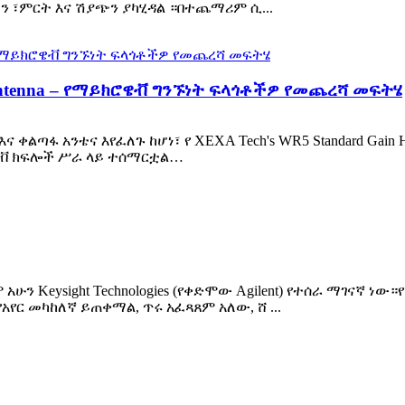
 ፣ምርት እና ሽያጭን ያካሂዳል ።በተጨማሪም ሲ...
n Antenna – የማይክሮዌቭ ግንኙነት ፍላጎቶችዎ የመጨረሻ መፍትሄ
ፋ አንቴና እየፈለጉ ከሆነ፣ የ XEXA Tech's WR5 Standard Gain H
ሮዌቭ ክፍሎች ሥራ ላይ ተሰማርቷል…
አሁን Keysight Technologies (የቀድሞው Agilent) የተሰራ ማገና
የአየር መካከለኛ ይጠቀማል, ጥሩ አፈጻጸም አለው, ሸ ...