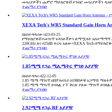
መሳሪያዎችን ጨምሮ ማይክሮዌቭ ተገብሮ መሳሪያዎችን ዲዛይን
ተጨማሪ ያንብቡ
XEXA Tech's WR5 Standard Gain Hor
በአስተዳዳሪው በ23-03-25
የማይክሮዌቭ የመገናኛ ፍላጎቶችዎን ለማሟላት አስተማማኝ እና ቀልጣ
220GHz እና የ25dB ትርፍ አለው።XEXA Tech በማይክ
ተጨማሪ ያንብቡ
1.85ሚሜ የጋራ ሚሊሜትር ሞገድ አያያዥ
በአስተዳዳሪ በ22-12-05
1.85 ሚሜ ማገናኛ በHP ኩባንያ በ1980ዎቹ አጋማሽ ማለትም 
1.85 ሚሜ ማገናኛ ይባላል, የ V ቅርጽ ያለው ማገናኛ ይባላል.
ተጨማሪ ያንብቡ
2.92ሚሜ የጋራ RF አያያዥ