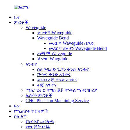
ቤት
ምርቶች
Waveguide
ቀጥተኛ Waveguide
Waveguide Bend
መደበኛ Waveguide ቤንድ
መደበኛ ያልሆነ Waveguide Bend
ጠማማ Waveguide
ሽግግር Wavgduie
አንቴና
ስታንዳራድ ጌይን ቀንድ አንቴና
ሾጣጣ ቀንድ አንቴና
ድርብ ሪጅ ቀንድ አንቴና
ብጁ አንቴና
ሚሊሜትር ሞገድ RF ሞዱል ማቀነባበሪያ
ሌሎች ምርቶች
CNC Piecision Machining Service
ዜና
የሚጠየቁ ጥያቄዎች
ስለ እኛ
የኩባንያ መገለጫ
የድርጅት ባህል