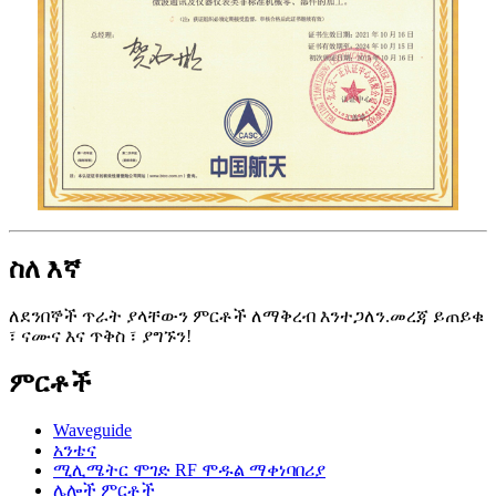
ስለ እኛ
ለደንበኞች ጥራት ያላቸውን ምርቶች ለማቅረብ እንተጋለን.መረጃ ይጠይቁ
፣ ናሙና እና ጥቅስ ፣ ያግኙን!
ምርቶች
Waveguide
አንቴና
ሚሊሜትር ሞገድ RF ሞዱል ማቀነባበሪያ
ሌሎች ምርቶች