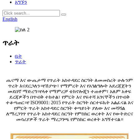
አግኙን
English
ጥራት
ቤት
ጥራት
ጤናማ እና ውጤታማ የጥራት አስተዳደር ስርዓት ለመመስረት ሁሉንም
ጥረት እናደርጋለን።የሽያጭ፣ የማምረት እና የአገልግሎት አደረጃጀትን
መደበኛ ማድረግ።የላቀ የማምረቻ ቴክኖሎጂን ተጠቀም፣ አለም አቀፍ
ደረጃዎችን በጥብቅ ተከተል፣ የምርት እና የፍተሻ አገናኞችን በጥብቅ
ተቆጣጠር።የ ISO9001: 2015 የጥራት ስርዓት ሰርተፍኬት አልፈናል እና
የምርት ጥራት አስተዳደር ስርዓት ቀጣይነት ያለው እና መሻሻል
ለማረጋገጥ የጥራት አስተዳደር ስርዓት የምስክር ወረቀት እና የውትድርና
መሳሪያዎች ጥራት ማረጋገጫ የምስክር ወረቀት አግኝተናል።