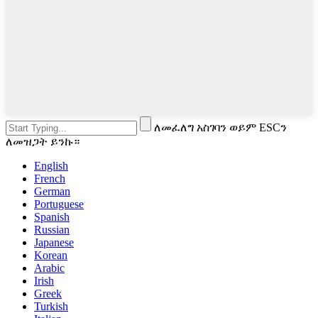
ለመፈለግ አስገባን ወይም ESCን
ለመዝጋት ይንኩ።
English
French
German
Portuguese
Spanish
Russian
Japanese
Korean
Arabic
Irish
Greek
Turkish