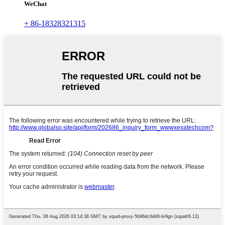
WeChat
+ 86-18328321315