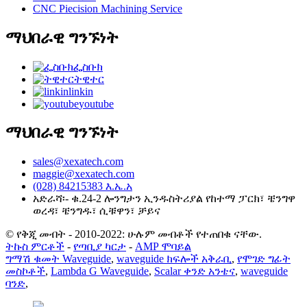
CNC Piecision Machining Service
ማህበራዊ ግንኙነት
ፌስቡክ
ትዊተር
linkin
youtube
ማህበራዊ ግንኙነት
sales@xexatech.com
maggie@xexatech.com
(028) 84215383 እ.ኤ.አ
አድራሻ፡- ቁ.24-2 ሎንግታን ኢንዱስትሪያል የከተማ ፓርክ፣ ቼንግዋ
ወረዳ፣ ቼንግዱ፣ ሲቹዋን፣ ቻይና
© የቅጂ መብት - 2010-2022: ሁሉም መብቶች የተጠበቁ ናቸው.
ትኩስ ምርቶች
-
የጣቢያ ካርታ
-
AMP ሞባይል
ግማሽ ቁመት Waveguide
,
waveguide ክፍሎች አቅራቢ
,
የሞገድ ግፊት
መስኮቶች
,
Lambda G Waveguide
,
Scalar ቀንድ አንቴና
,
waveguide
ባንድ
,