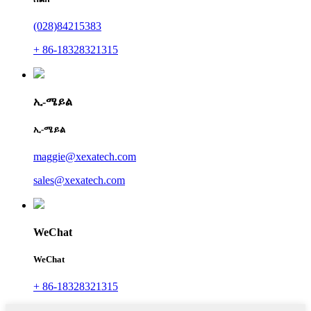
(028)84215383
+ 86-18328321315
ኢ-ሜይል
ኢ-ሜይል
maggie@xexatech.com
sales@xexatech.com
WeChat
WeChat
+ 86-18328321315