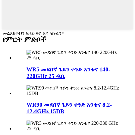
መልእክትህን እዚህ ጻፍ እና ላኩልን።
የምርት ምድቦች
WR5 መደበኛ ጌይን ቀንድ አንቴና 140-
220GHz 25 ዲቢ
WR90 መደበኛ ጌይን ቀንድ አንቴና 8.2-
12.4GHz 15DB