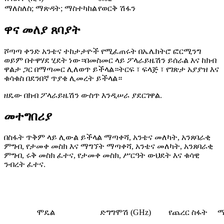
ማለስለስ; ማጽዳት; ማስተካከል
የወርቅ ሽፋን
ዋና መለያ ጸባያት
ሾጣጣ ቀንድ አንቴና ተከታታዮች የሚፈጠሩት በኤሌክትሮ ፎርሚንግ
ወይም በተዋሃደ ሂደት ነው።በመስመር ላይ ፖላራይዜሽን ይሰራል እና ከክብ
ዋልታ ጋር በማጣመር ሊለወጥ ይችላል።ትርፍ ፣ ፍላጅ ፣ የገጽታ አያያዝ እና
ቁሳቁስ በደንበኛ ጥያቄ ሊመረት ይችላል።
ዘዴው በክብ ፖላራይዜሽን ውስጥ እንዲሠራ ያደርገዋል.
መተግበሪያ
በስፋት ጥቅም ላይ ሊውል ይችላል ማጣቀሻ, አንቴና መለካት, አንጸባራቂ
ምግብ, የታመቀ መስክ እና ማግኘት ማጣቀሻ, አንቴና መለካት, አንጸባራቂ
ምግብ, ሩቅ መስክ ፈተና, የታመቀ መስክ, ሥርዓት ውህደት እና ቁሳዊ
ንብረት ፈተና.
ሞዴል
ድግግሞሽ (GHz)
የጨረር ስፋት
ማ