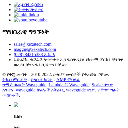
ፌስቡክ
ትዊተር
linkin
youtube
ማህበራዊ ግንኙነት
sales@xexatech.com
maggie@xexatech.com
(028) 84215383 እ.ኤ.አ
አድራሻ፡- ቁ.24-2 ሎንግታን ኢንዱስትሪያል የከተማ ፓርክ፣ ቼንግዋ
ወረዳ፣ ቼንግዱ፣ ሲቹዋን፣ ቻይና
© የቅጂ መብት - 2010-2022: ሁሉም መብቶች የተጠበቁ ናቸው.
ትኩስ ምርቶች
-
የጣቢያ ካርታ
-
AMP ሞባይል
ግማሽ ቁመት Waveguide
,
Lambda G Waveguide
,
Scalar ቀንድ
አንቴና
,
waveguide ክፍሎች አቅራቢ
,
waveguide ባንድ
,
የሞገድ ግፊት
መስኮቶች
,
ስልክ
ስልክ