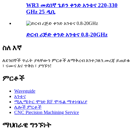
WR3 መደበኛ ጌይን ቀንድ አንቴና 220-330
GHz 25 ዲቢ
ድርብ ሪጅድ ቀንድ አንቴና 0.8-20GHz
ስለ እኛ
ለደንበኞች ጥራት ያላቸውን ምርቶች ለማቅረብ እንተጋለን.መረጃ ይጠይቁ
፣ ናሙና እና ጥቅስ ፣ ያግኙን!
ምርቶች
Waveguide
አንቴና
ሚሊሜትር ሞገድ RF ሞዱል ማቀነባበሪያ
ሌሎች ምርቶች
CNC Piecision Machining Service
ማህበራዊ ግንኙነት