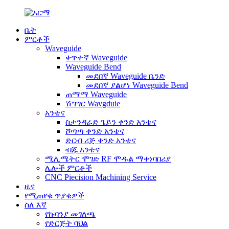
ቤት
ምርቶች
Waveguide
ቀጥተኛ Waveguide
Waveguide Bend
መደበኛ Waveguide ቤንድ
መደበኛ ያልሆነ Waveguide Bend
ጠማማ Waveguide
ሽግግር Wavgduie
አንቴና
ስታንዳራድ ጌይን ቀንድ አንቴና
ሾጣጣ ቀንድ አንቴና
ድርብ ሪጅ ቀንድ አንቴና
ብጁ አንቴና
ሚሊሜትር ሞገድ RF ሞዱል ማቀነባበሪያ
ሌሎች ምርቶች
CNC Piecision Machining Service
ዜና
የሚጠየቁ ጥያቄዎች
ስለ እኛ
የኩባንያ መገለጫ
የድርጅት ባህል